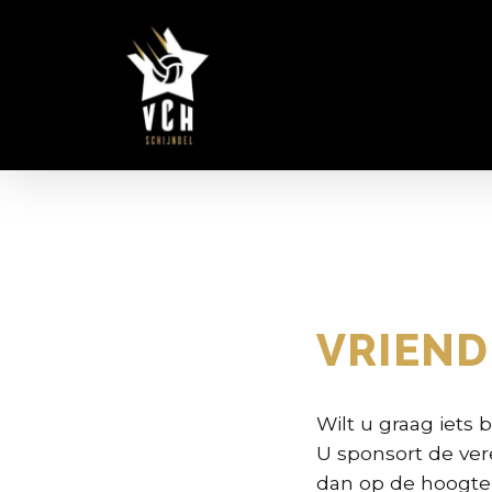
Skip
to
main
content
VRIEND
Wilt u graag iets
U sponsort de ve
dan op de hoogte