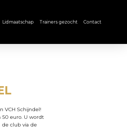
Lidmaatschap
Trainers gezocht
Contact
EL
an VCH Schijndel!
 50 euro. U wordt
de club via de